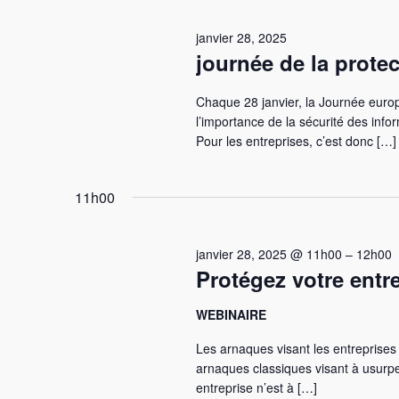
28,
vues
clé.
janvier 28, 2025
2025
Évènements
journée de la prote
Chaque 28 janvier, la Journée europ
l’importance de la sécurité des inf
Pour les entreprises, c’est donc […]
11h00
janvier 28, 2025 @ 11h00
–
12h00
Protégez votre entr
WEBINAIRE
Les arnaques visant les entreprises 
arnaques classiques visant à usurper
entreprise n’est à […]