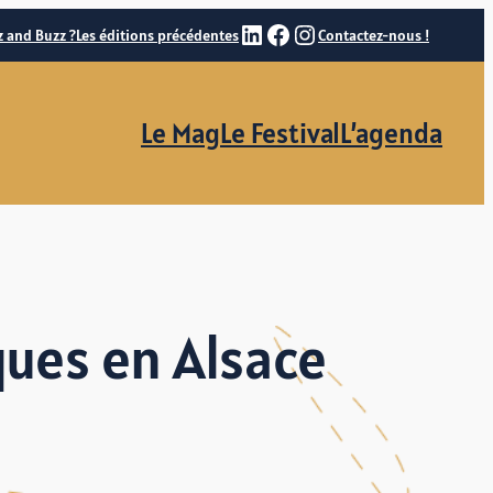
LinkedIn
Facebook
Instagram
z and Buzz ?
Les éditions précédentes
Contactez-nous !
Le Mag
Le Festival
L’agenda
ues en Alsace