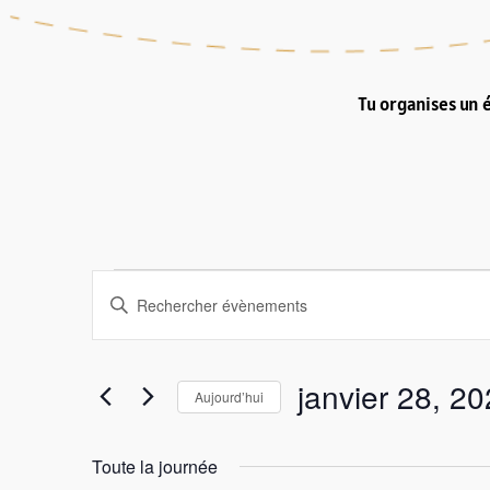
Tu organises un 
Évènements
Recherche
Saisir
mot-
et
for
clé.
Rechercher
navigation
janvier 28, 2
Aujourd’hui
janvier
Évènements
Sélectionnez
de
par
une
Toute la journée
mot-
date.