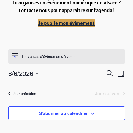
Tu organises un événement numérique en Alsace ?
Contacte nous pour apparaître sur l’agenda !
Je publie mon évènement
Évènements
Il n’y a pas d’évènements à venir.
Notice
for
Recher
Navi
8/6/2026
Recherche
août
Jour
de
Sélectionnez
et
vue
une
6,
Jour suivant
naviga
Jour précédent
Évè
date.
2026
de
S’abonner au calendrier
vues
Évène