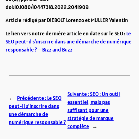
doi:10.1080/10447318.2022.2041909.
Article rédigé par DIEBOLT Lorenzo et MULLER Valentin
Le lien vers notre dernière article en date sur le SEO :
Le
SEO peut-il s’inscrire dans une démarche de numérique
responsable ? – Bizz and Buzz
Suivante :
SEO : Un outil
←
Précédente :
Le SEO
essentiel, mais pas
peut-il s’inscrire dans
suffisant pour une
une démarche de
stratégie de marque
numérique responsable ?
complète
→