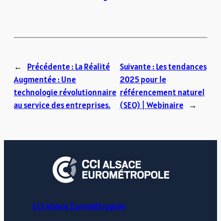
←
Précédente :
La Réalité
Suivante :
Les tendances
Augmentée : Une
2025 pour le
technologie révolutionnaire
référencement naturel
au service des entreprises.
(SEO) | Webinaire
→
CCI Alsace Eurométropole