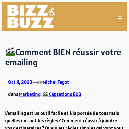
Aller
au
contenu
Comment BIEN réussir votre
emailing
Oct 11, 2023
—
Michel Fagot
par
dans
Marketing
, 
Captations B&B
L’emailing est un outil facile et à la portée de tous mais
quelles en sont les règles ? Comment réussir à joindre
vos destinataires ? Quelques règles simples qui vont vous