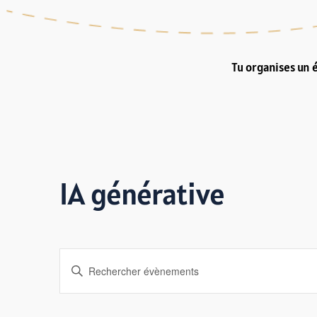
Tu organises un 
IA générative
Recherche
Saisir
mot-
et
clé.