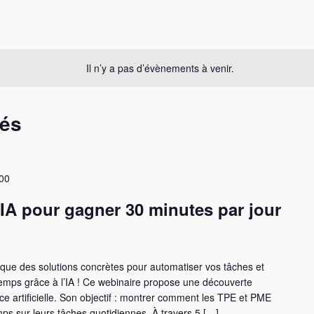
Il n’y a pas d’évènements à venir.
sés
00
s IA pour gagner 30 minutes par jour
ue des solutions concrètes pour automatiser vos tâches et
 temps grâce à l’IA ! Ce webinaire propose une découverte
nce artificielle. Son objectif : montrer comment les TPE et PME
mps sur leurs tâches quotidiennes. À travers 5 […]