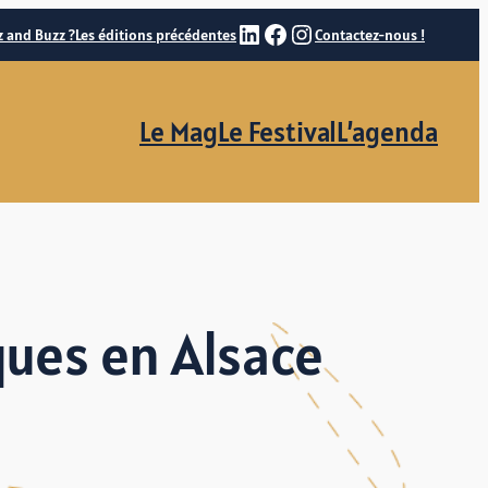
LinkedIn
Facebook
Instagram
z and Buzz ?
Les éditions précédentes
Contactez-nous !
Le Mag
Le Festival
L’agenda
ues en Alsace