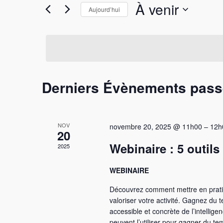
Rechercher
navigation
À venir
Aujourd’hui
Évènements
Sélectionnez
de
par
une
mot-
date.
vues
clé.
Évènements
Derniers Évènements pas
NOV
novembre 20, 2025 @ 11h00
–
12h
20
Webinaire : 5 outil
2025
WEBINAIRE
Découvrez comment mettre en pratiq
valoriser votre activité. Gagnez du
accessible et concrète de l’intellige
peuvent l’utiliser pour gagner du te