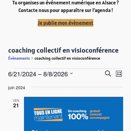
Tu organises un événement numérique en Alsace ?
Contacte nous pour apparaître sur l’agenda !
Je publie mon évènement
coaching collectif en visioconférence
Évènements
coaching collectif en visioconférence
Évènements
Recher
Navi
6/21/2024
 – 
8/8/2026
Recherche
Liste
de
Sélectionnez
et
vue
juin 2024
une
naviga
Évè
date.
VEN
de
21
vues
Évène