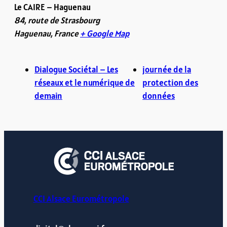
Le CAIRE – Haguenau
84, route de Strasbourg
Haguenau
,
France
+ Google Map
Dialogue Sociétal – Les
journée de la
réseaux et le numérique de
protection des
demain
données
CCI Alsace Eurométropole