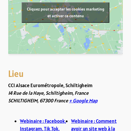
Cliquez pour accepter les cookies marketing
et activer ce contenu
Lieu
CCI Alsace Eurométropole, Schiltigheim
14 Rue de la Haye, Schiltigheim, France
SCHILTIGHEIM
,
67300
France
+ Google Map
Webinaire : Facebook,
Webinaire : Comment
Instagram, Tik Tok,
avoir un site web à la