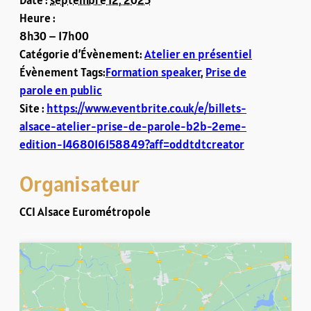
Date :
septembre 12, 2025
Heure :
8h30 – 17h00
Catégorie d’Évènement:
Atelier en présentiel
Évènement Tags:
Formation speaker
,
Prise de
parole en public
Site :
https://www.eventbrite.co.uk/e/billets-
alsace-atelier-prise-de-parole-b2b-2eme-
edition-1468016158849?aff=oddtdtcreator
Organisateur
CCI Alsace Eurométropole