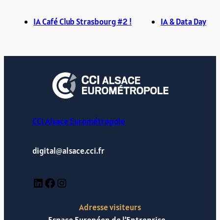
IA Café Club Strasbourg #2 !
IA & Data Day
CCI Alsace Eurométropole
digital@alsace.cci.fr
LinkedIn
Facebook
Instagram
Adresse visiteurs
Espace Européen de l’Entreprise –