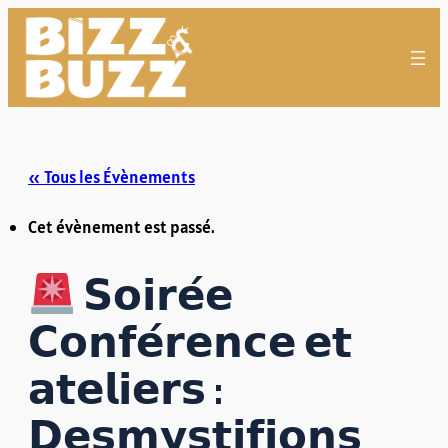
« Tous les Évènements
Cet évènement est passé.
𝗦𝗼𝗶𝗿𝗲́𝗲
𝗖𝗼𝗻𝗳𝗲́𝗿𝗲𝗻𝗰𝗲 𝗲𝘁
𝗮𝘁𝗲𝗹𝗶𝗲𝗿𝘀 :
𝗗𝗲𝘀𝗺𝘆𝘀𝘁𝗶𝗳𝗶𝗼𝗻𝘀